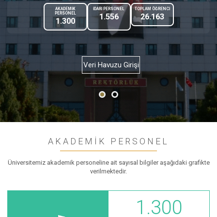
AKADEMİK
İDARİ PERSONEL
TOPLAM ÖĞRENCİ
PERSONEL
1.556
26.163
1.300
Veri Havuzu Girişi
AKADEMİK PERSONEL
Üniversitemiz akademik personeline ait sayısal bilgiler aşağıdaki grafikte
verilmektedir.
1.300