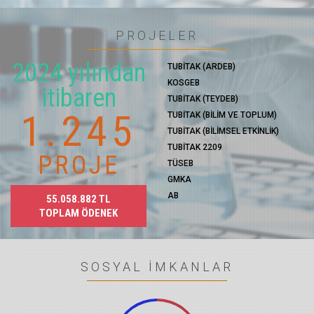
PROJELER
2024 yılından
TUBİTAK (ARDEB)
KOSGEB
itibaren
TUBİTAK (TEYDEB)
1.356
TUBİTAK (BİLİM VE TOPLUM)
TUBİTAK (BİLİMSEL ETKİNLİK)
TUBİTAK 2209
PROJE
TÜSEB
GMKA
AB
55.058.882
TL
TOPLAM ÖDENEK
SOSYAL İMKANLAR