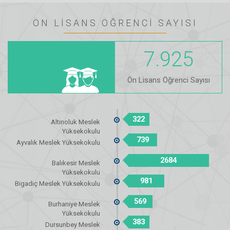
ÖN LİSANS ÖĞRENCİ SAYISI
7.925
Ön Lisans Öğrenci Sayısı
322
Altınoluk Meslek
Yüksekokulu
739
Ayvalık Meslek Yüksekokulu
2684
Balıkesir Meslek
Yüksekokulu
981
Bigadiç Meslek Yüksekokulu
569
Burhaniye Meslek
Yüksekokulu
383
Dursunbey Meslek