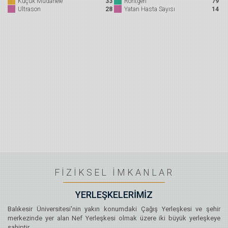
Küçük Müdahele
33
Röntgen
79
Ultrason
28
Yatan Hasta Sayısı
14
FİZİKSEL İMKANLAR
YERLEŞKELERİMİZ
Balıkesir Üniversitesi'nin yakın konumdaki Çağış Yerleşkesi ve şehir
merkezinde yer alan Nef Yerleşkesi olmak üzere iki büyük yerleşkeye
sahiptir.